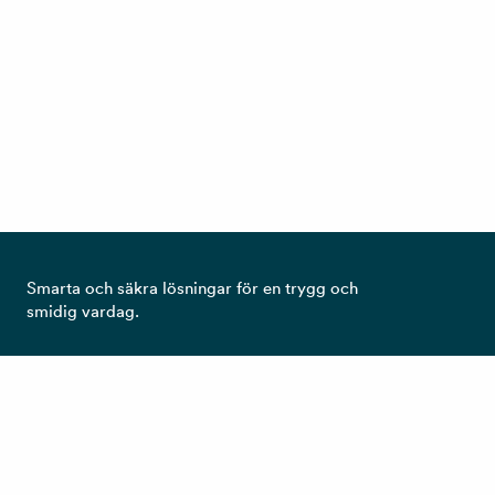
Smarta och säkra lösningar för en trygg och
smidig vardag.
Ta del av det senaste från RCO!