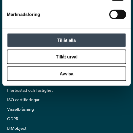
Nyhetsbrev
Marknadsföring
Tillåt alla
POPULÄRA LÄNKAR
Tillåt urval
Om oss
Kontakta oss
Avvisa
Kommersiella fastigheter och offentlig sektor
Flerbostad och fastighet
ISO certifieringar
Visselblåsning
GDPR
BIMobject