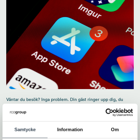
Väntar du besök? Inga problem. Din gäst ringer upp dig, du
svarar och släpper in besökaren via appen. Tack vare den tydliga
och enkla designen är appen väldigt smidig att använda. Med
ett tryck på skärmen öppnar du enkelt de dörrar du har
behörighet till – utan tag eller kort.
Samtycke
Information
Om