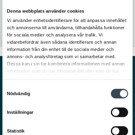
Med hjälp av appen delar du också enkelt ut tillfälliga koder till
dina besökare. Ett digitalt, smidigt och kostnadseffektivt sätt att
Denna webbplats använder cookies
öppna dörrar, kan det bli bättre?
Vi använder enhetsidentifierare för att anpassa innehållet
Du laddar enkelt ner RCO Access i App store eller Google play.
och annonserna till användarna, tillhandahålla funktioner
för sociala medier och analysera vår trafik. Vi
vidarebefordrar även sådana identifierare och annan
information från din enhet till de sociala medier och
annons- och analysföretag som vi samarbetar med.
Dessa kan i sin tur kombinera informationen med annan
information som du har tillhandahållit eller som de har
Smarta och säkra lösningar för en trygg och
smidig vardag.
samlat in när du har använt deras tjänster.
Samtyckesval
Nödvändig
Inställningar
Ta del av det senaste från RCO!
Statistik