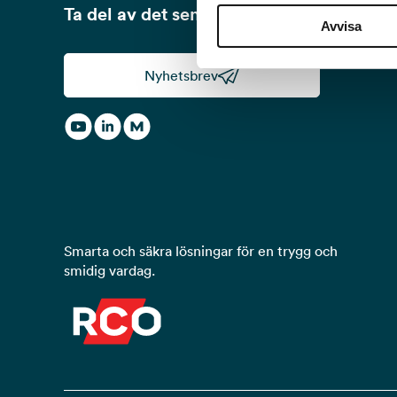
Ta del av det senaste från RCO!
Avvisa
Nyhetsbrev
Smarta och säkra lösningar för en trygg och
smidig vardag.