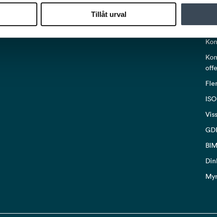
PO
Tillåt urval
Om 
Kon
Kom
off
Fle
ISO
Vis
GD
BIM
Din
My