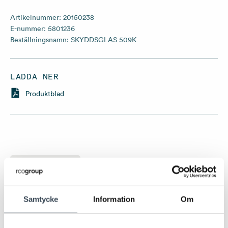
Artikelnummer:
20150238
E-nummer:
5801236
Beställningsnamn:
SKYDDSGLAS 509K
LADDA NER
Produktblad
TEKNISK DATA
Samtycke
Information
Om
Teknisk data
Nettovikt
1