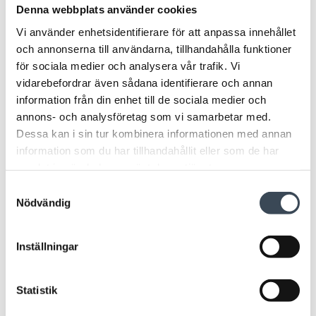
Denna webbplats använder cookies
Vi använder enhetsidentifierare för att anpassa innehållet
och annonserna till användarna, tillhandahålla funktioner
för sociala medier och analysera vår trafik. Vi
vidarebefordrar även sådana identifierare och annan
information från din enhet till de sociala medier och
annons- och analysföretag som vi samarbetar med.
Dessa kan i sin tur kombinera informationen med annan
LIKNANDE PRODUKTER
information som du har tillhandahållit eller som de har
samlat in när du har använt deras tjänster.
Samtyckesval
Nödvändig
Inställningar
Statistik
TILLBEHÖR 509
TILLBEHÖR 509
KANTSKYDD 509
VANDALSKYDD 509K