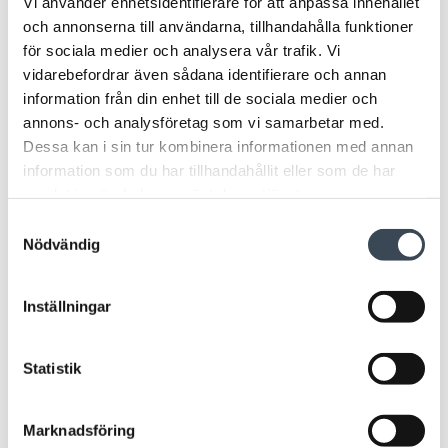
Vi använder enhetsidentifierare för att anpassa innehållet
och annonserna till användarna, tillhandahålla funktioner
för sociala medier och analysera vår trafik. Vi
TILLBEHÖR
TILLBEHÖR
vidarebefordrar även sådana identifierare och annan
NOKEY
NOKEY
Fjärilsadapter till NoKey
Distansplåt utsida
information från din enhet till de sociala medier och
annons- och analysföretag som vi samarbetar med.
Dessa kan i sin tur kombinera informationen med annan
information som du har tillhandahållit eller som de har
samlat in när du har använt deras tjänster.
Samtyckesval
Nödvändig
Inställningar
TILLBEHÖR
MONTAGE
Statistik
R-connect NK 13
Marknadsföring