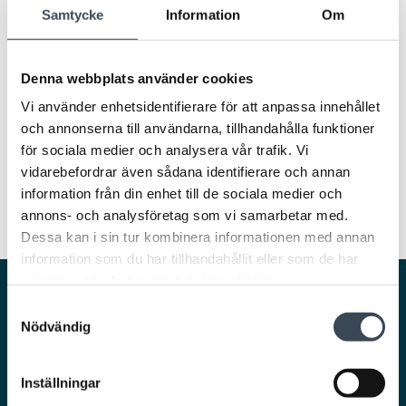
LADDA NER
Samtycke
Information
Om
Produktblad
Denna webbplats använder cookies
Vi använder enhetsidentifierare för att anpassa innehållet
och annonserna till användarna, tillhandahålla funktioner
för sociala medier och analysera vår trafik. Vi
vidarebefordrar även sådana identifierare och annan
information från din enhet till de sociala medier och
annons- och analysföretag som vi samarbetar med.
Dessa kan i sin tur kombinera informationen med annan
information som du har tillhandahållit eller som de har
samlat in när du har använt deras tjänster.
Smarta och säkra lösningar för en trygg och
Samtyckesval
smidig vardag.
Nödvändig
Inställningar