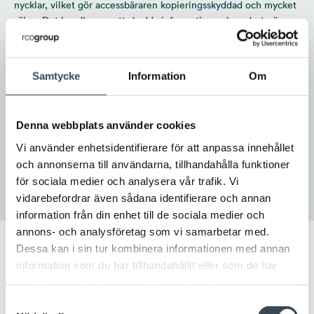
nycklar, vilket gör accessbäraren kopieringsskyddad och mycket
säker. Det handlar om att skydda information och endast göra
den läslig för behöriga.
Kryptering på en accessbärare innebär att informationen
Samtycke
Information
Om
omvandlas till ett oläsligt format för att skydda den från
obehörig åtkomst. Endast den som har rätt nyckel kan
dekryptera informationen. En Mifare DESFire-bärare utan RCO-
Denna webbplats använder cookies
konfiguration, som bara använder serienumret (UID) som
identitet, ger dock ingen extra säkerhet. Serienumret ligger
Vi använder enhetsidentifierare för att anpassa innehållet
öppet och är lika enkelt att kopiera som på en bärare med äldre
och annonserna till användarna, tillhandahålla funktioner
lästeknik, så som PROX EM4200 och MIFARE Classic.
för sociala medier och analysera vår trafik. Vi
vidarebefordrar även sådana identifierare och annan
information från din enhet till de sociala medier och
annons- och analysföretag som vi samarbetar med.
Dessa kan i sin tur kombinera informationen med annan
information som du har tillhandahållit eller som de har
Vanliga frågor om lästekniker
samlat in när du har använt deras tjänster.
Samtyckesval