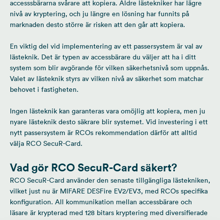
accesssbärarna svårare att kopiera. Äldre lästekniker har lägre
nivå av kryptering, och ju längre en lösning har funnits på
marknaden desto större är risken att den går att kopiera.
En viktig del vid implementering av ett passersystem är val av
lästeknik. Det är typen av accessbärare du väljer att ha i ditt
system som blir avgörande för vilken säkerhetsnivå som uppnås.
Valet av lästeknik styrs av vilken nivå av säkerhet som matchar
behovet i fastigheten.
Ingen lästeknik kan garanteras vara omöjlig att kopiera, men ju
nyare lästeknik desto säkrare blir systemet. Vid investering i ett
nytt passersystem är RCOs rekommendation därför att alltid
välja RCO SecuR-Card.
Vad gör RCO SecuR-Card säkert?
RCO SecuR-Card använder
den senaste tillgängliga lästekniken,
vilket just nu är MIFARE DESFire EV2/EV3,
med RCOs specifika
konfiguration. All kommunikation mellan accessbärare och
läsare är krypterad med 128 bitars kryptering med diversifierade