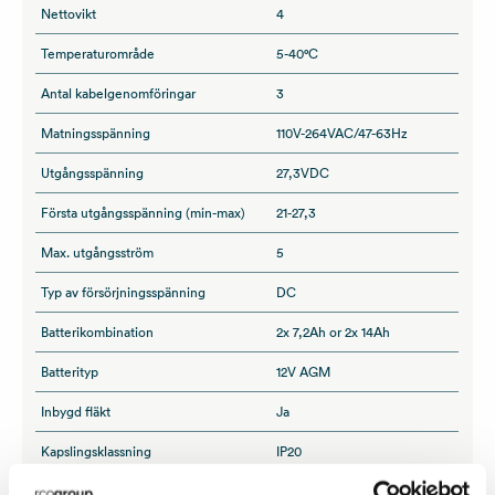
Nettovikt
4
Temperaturområde
5-40°C
Antal kabelgenomföringar
3
Matningsspänning
110V-264VAC/47-63Hz
Utgångsspänning
27,3VDC
Första utgångsspänning (min-max)
21-27,3
Max. utgångsström
5
Typ av försörjningsspänning
DC
Batterikombination
2x 7,2Ah or 2x 14Ah
Batterityp
12V AGM
Inbygd fläkt
Ja
Kapslingsklassning
IP20
Miljöklass
Klass 1