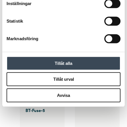
Inställningar
BATTERIER
BATTERIER
Ack 12V 14Ah. 10-12år High Performance inkl. miljöavg
Ack 12V 7,0Ah. 3-5 år Design Life Inkl. miljöavg
Statistik
Marknadsföring
Tillåt alla
Tillåt urval
Avvisa
TILLBEHÖR
BATTERIER
Ack 12V 12Ah. 3-5 år Design Life Inkl. miljöavg
STRÖMFÖRSÖRJNING
BT-Fuse-5