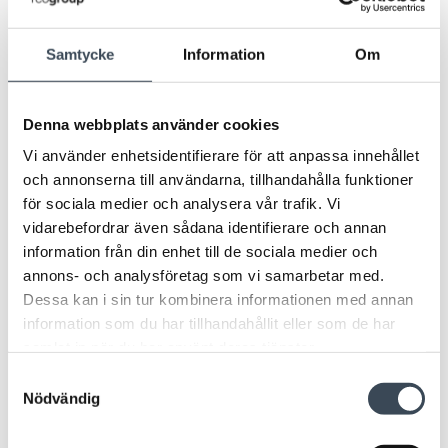
Benämning producent (SBSC)
ECO 24V 5A M
Samtycke
Information
Om
Montering
Vägg
Denna webbplats använder cookies
Vi använder enhetsidentifierare för att anpassa innehållet
och annonserna till användarna, tillhandahålla funktioner
för sociala medier och analysera vår trafik. Vi
vidarebefordrar även sådana identifierare och annan
information från din enhet till de sociala medier och
annons- och analysföretag som vi samarbetar med.
TILLBEHÖR
Dessa kan i sin tur kombinera informationen med annan
information som du har tillhandahållit eller som de har
samlat in när du har använt deras tjänster.
Samtyckesval
Nödvändig