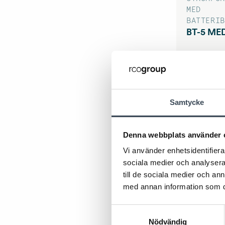
MED
BATTERIB
BT-5 ME
Samtycke
Denna webbplats använder 
Vi använder enhetsidentifierar
sociala medier och analysera 
till de sociala medier och a
BT FLX
med annan information som du 
Samtyckesval
Nödvändig