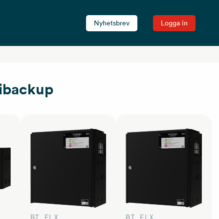
Nyhetsbrev
Logga in
ribackup
BT FLX
BT FLX