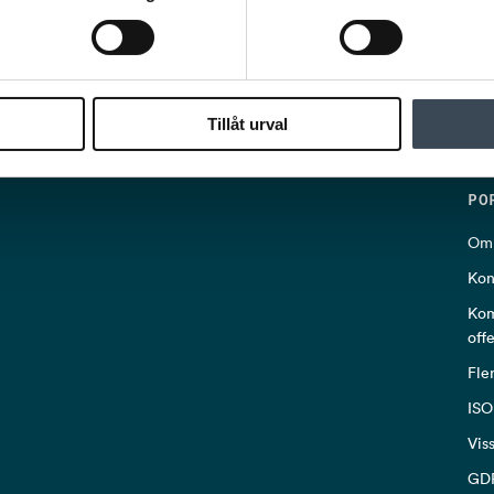
Tillåt urval
PO
Om 
Kon
Kom
off
Fle
ISO
Vis
GD