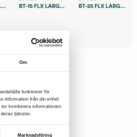
BT-10 FLX SMALL COM Gen 2
BT-15 FLX LARGE COM Gen 2
BT-25 FLX LARGE COM Gen2
Om
andahålla funktioner för
n information från din enhet
 tur kombinera informationen
deras tjänster.
LX SMALL COM Gen 2
Marknadsföring