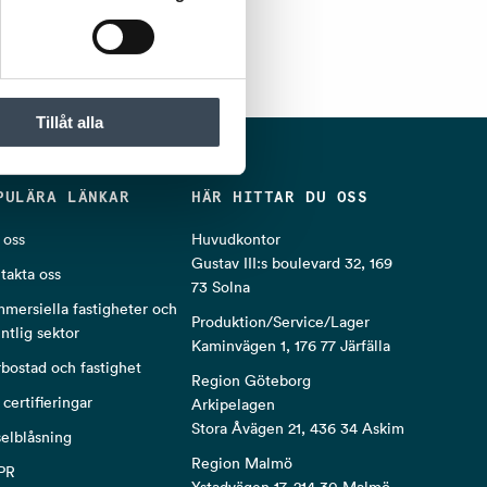
Tillåt alla
PULÄRA LÄNKAR
HÄR HITTAR DU OSS
oss
Huvudkontor
Gustav III:s boulevard 32, 169
takta oss
73 Solna
mersiella fastigheter och
Produktion/Service/Lager
entlig sektor
Kaminvägen 1, 176 77 Järfälla
rbostad och fastighet
Region Göteborg
 certifieringar
Arkipelagen
Stora Åvägen 21, 436 34 Askim
selblåsning
Region Malmö
PR