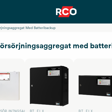
rjningsaggregat Med Batteribackup
örsörjningsaggregat med batte
SÖRJNINGSAGGREGAT
BT FLX
BT FLX