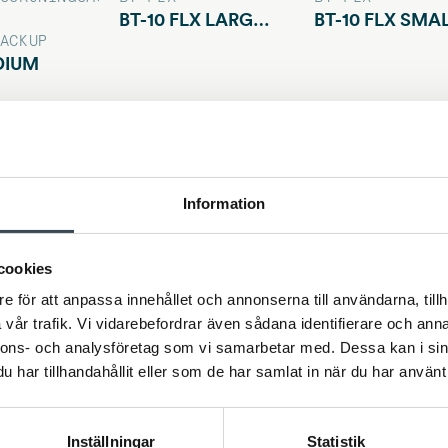
BT-10 FLX LARGE COM Gen 2
ACKUP
DIUM
Information
cookies
e för att anpassa innehållet och annonserna till användarna, tillh
vår trafik. Vi vidarebefordrar även sådana identifierare och anna
nnons- och analysföretag som vi samarbetar med. Dessa kan i sin
BT FLX
BT FLX
har tillhandahållit eller som de har samlat in när du har använt 
BT-5 FLX LARGE COM Gen2
BT-5 FLX MEDIUM COM Gen2
BT-5 F
Inställningar
Statistik