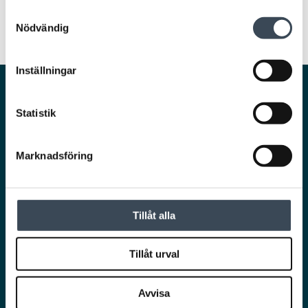
Samtyckesval
Nödvändig
Inställningar
Smarta och säkra lösningar för en trygg och
Statistik
smidig vardag.
Marknadsföring
Tillåt alla
Ta del av det senaste från RCO!
Tillåt urval
Nyhetsbrev
Avvisa