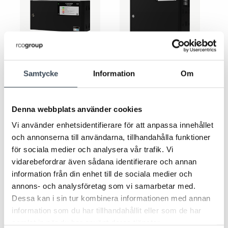
BT FLX
BT FLX
BT-5 FLX SMALL COM Gen 2
BT-15 FLX LARGE COM Gen 2
Samtycke
Information
Om
Denna webbplats använder cookies
Vi använder enhetsidentifierare för att anpassa innehållet
och annonserna till användarna, tillhandahålla funktioner
för sociala medier och analysera vår trafik. Vi
vidarebefordrar även sådana identifierare och annan
information från din enhet till de sociala medier och
annons- och analysföretag som vi samarbetar med.
Dessa kan i sin tur kombinera informationen med annan
BT FLX
BT-10 FLX LARGE COM Gen 2
information som du har tillhandahållit eller som de har
samlat in när du har använt deras tjänster.