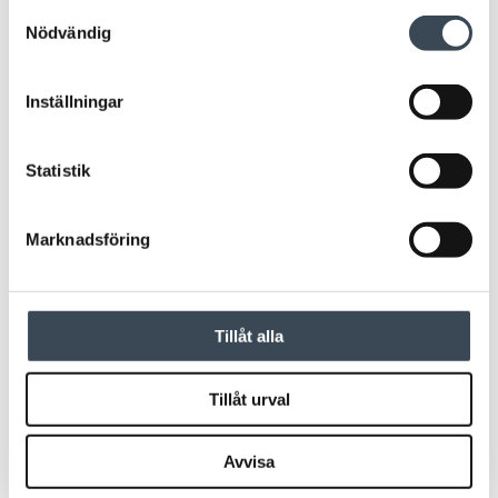
Samtyckesval
Nödvändig
Inställningar
NOKEY 508
LÄSARE
Statistik
NoKey MIF-508 KS Gen2
NoKey MIF-508 S Gen2
Marknadsföring
Tillåt alla
Tillåt urval
Avvisa
OFFLINELÄSARE
NOKEY 808
NoKey MIF-808 KS Gen2
NoKey MIF-808 S Gen2