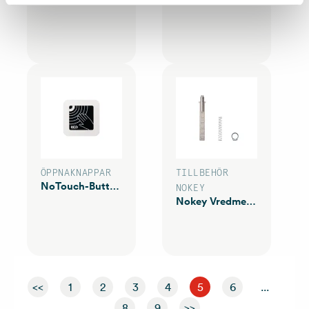
ÖPPNAKNAPPAR
TILLBEHÖR
NoTouch-Button med RCOlogga
NOKEY
Nokey Vredmedbringare
<<
1
2
3
4
5
6
...
8
9
>>