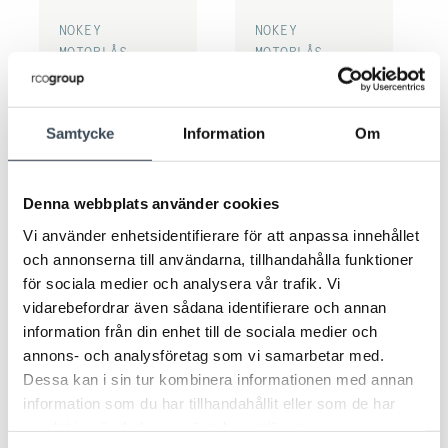
NOKEY
NOKEY
MOTORLÅS
MOTORLÅS
NoKey 523 MIF KS21
NoKey 524 MIF KS20
Samtycke
Information
Om
Denna webbplats använder cookies
Vi använder enhetsidentifierare för att anpassa innehållet
och annonserna till användarna, tillhandahålla funktioner
för sociala medier och analysera vår trafik. Vi
vidarebefordrar även sådana identifierare och annan
NOKEY
NOKEY FORCE
NoKey FORCE KS Gen2
information från din enhet till de sociala medier och
MOTORLÅS
NoKey 524 MIF KS21
annons- och analysföretag som vi samarbetar med.
Dessa kan i sin tur kombinera informationen med annan
information som du har tillhandahållit eller som de har
samlat in när du har använt deras tjänster.