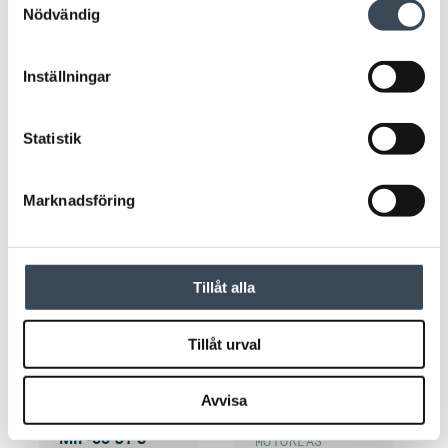
Nödvändig
Inställningar
Statistik
READR 509
66 LÄSARE
MIF-509 KS (EJ TB-485)
MIF-66 S
Marknadsföring
Tillåt alla
Tillåt urval
Avvisa
66 LÄSARE
NOKEY
MIF-66 UT S
MOTORLÅS