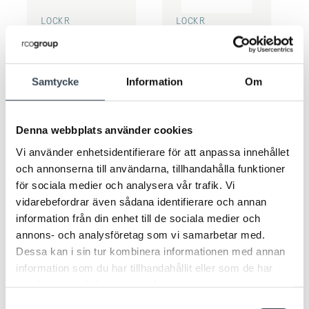
LOCKR
LOCKR
CYLINDER
CYLINDER
LockR-CYL MIF83AS
LockR-CYL MIF85A
Samtycke
Information
Om
Denna webbplats använder cookies
Vi använder enhetsidentifierare för att anpassa innehållet
och annonserna till användarna, tillhandahålla funktioner
för sociala medier och analysera vår trafik. Vi
vidarebefordrar även sådana identifierare och annan
LOCKR CABINET
LOCKR ROTARY
information från din enhet till de sociala medier och
LockR-Cabinet MIF
SWITCH
annons- och analysföretag som vi samarbetar med.
LockR-Rotaryswitch indoor MIF
Dessa kan i sin tur kombinera informationen med annan
information som du har tillhandahållit eller som de har
samlat in när du har använt deras tjänster.
Samtyckesval