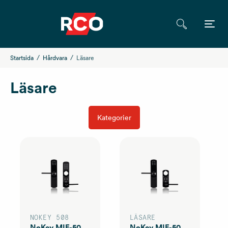
Startsida
Hårdvara
Läsare
Läsare
Kategorier
NOKEY 508
LÄSARE
NoKey MIF-508 KS Gen2
NoKey MIF-508 S Gen2