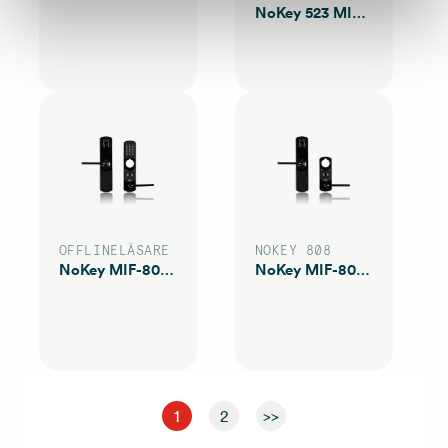
NoKey 523 MIF KS21
OFFLINELÄSARE
NOKEY 808
NoKey MIF-808 KS Gen2
NoKey MIF-808 S Gen2
1
2
>>