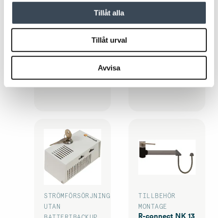
Tillåt alla
Tillåt urval
TILLBEHÖR
TILLBEHÖR
NOKEY
MONTAGE
Avvisa
Tillbehörspåse Plugg cylinderhål Nokey Gen2
R-CONNECT 9 natur
STRÖMFÖRSÖRJNING
TILLBEHÖR
UTAN
MONTAGE
R-connect NK 13
BATTERIBACKUP