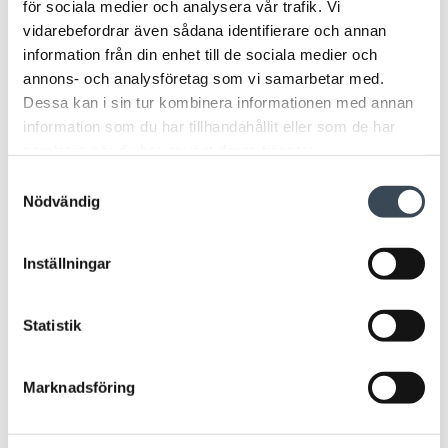
för sociala medier och analysera vår trafik. Vi
Distansplåt utsida
Vajer till R-Carm/R-Connect
vidarebefordrar även sådana identifierare och annan
information från din enhet till de sociala medier och
annons- och analysföretag som vi samarbetar med.
Dessa kan i sin tur kombinera informationen med annan
information som du har tillhandahållit eller som de har
samlat in när du har använt deras tjänster.
Samtyckesval
Nödvändig
Inställningar
TILLBEHÖR
TILLBEHÖR
MONTAGE
NOKEY
R-CONNECT 13 natur
Tillbehörspåse Vredplugg Nokey Gen2
Statistik
Marknadsföring