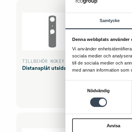
Samtycke
Denna webbplats använder 
Vi använder enhetsidentifierar
sociala medier och analysera 
TILLBEHÖR NOKEY
TILL
till de sociala medier och a
Distansplåt utsida
med annan information som du 
Samtyckesval
Nödvändig
Avvisa