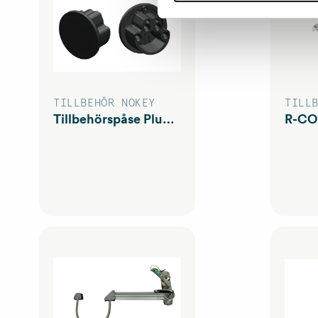
TILLBEHÖR NOKEY
TILL
Tillbehörspåse Plugg cylinderhål Nokey Gen2
R-CO