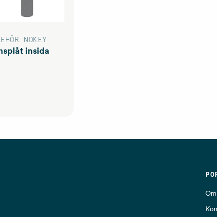
BEHÖR NOKEY
nsplåt insida
PO
Om 
Kon