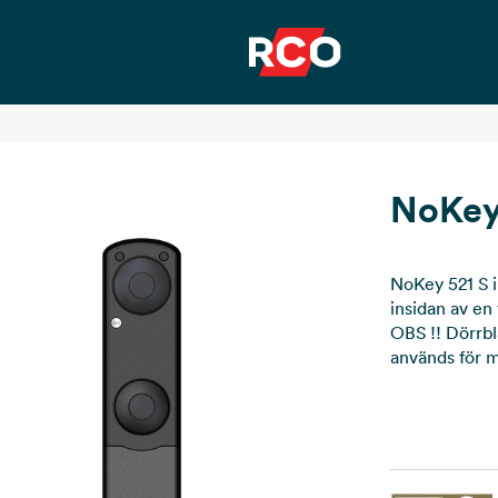
NoKey
NoKey 521 S i
insidan av en
OBS !! Dörrbl
används för 