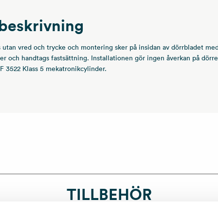
beskrivning
 utan vred och trycke och montering sker på insidan av dörrbladet me
der och handtags fastsättning. Installationen gör ingen åverkan på dörr
SF 3522 Klass 5 mekatronikcylinder.
TILLBEHÖR