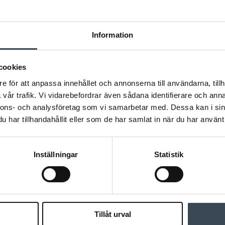
Information
cookies
e för att anpassa innehållet och annonserna till användarna, tillh
vår trafik. Vi vidarebefordrar även sådana identifierare och anna
BEHÖR MONTAGE
TILLBEHÖR MONTAGE
nnons- och analysföretag som vi samarbetar med. Dessa kan i sin
Vajer till R-Carm/R-Connect
R-CONN
har tillhandahållit eller som de har samlat in när du har använt 
Inställningar
Statistik
Tillåt urval