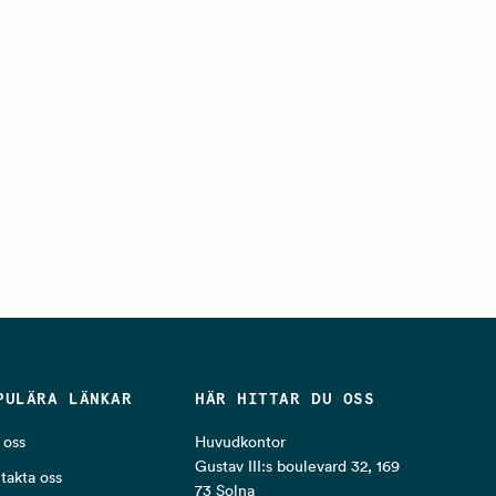
PULÄRA LÄNKAR
HÄR HITTAR DU OSS
oss
Huvudkontor
Gustav III:s boulevard 32, 169
takta oss
73 Solna