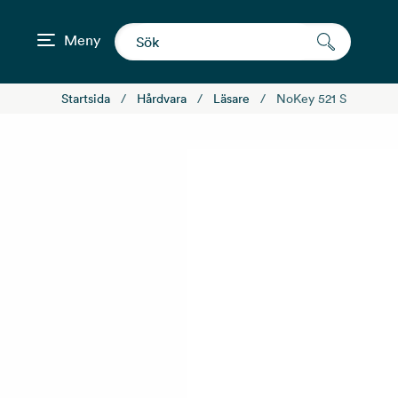
Meny
Startsida
Hårdvara
Läsare
NoKey 521 S