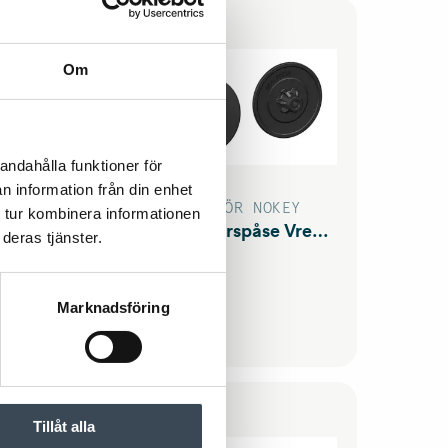
Om
andahålla funktioner för
n information från din enhet
TILLBEHÖR NOKEY
 tur kombinera informationen
ECT 13 natur
Tillbehörspåse Vredplugg Nokey Gen2
deras tjänster.
Marknadsföring
Tillåt alla