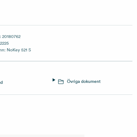
:
20180762
2225
amn:
NoKey 521 S
Övriga dokument
ad