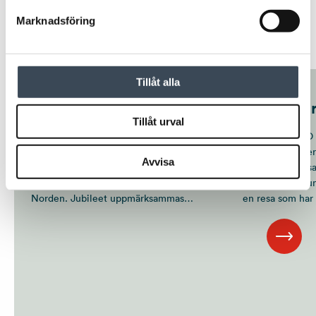
Marknadsföring
Nyheter
Tillåt alla
50 år 50 röster
RCO 50 å
Tillåt urval
I 50 år har RCO Security utvecklat
I 50 år har RCO 
larm- och passersystem för fastigheter,
larm- och passer
Avvisa
offentliga verksamheter och
offentliga verk
arbetsplatser runt om i
arbetsplatser ru
Norden. Jubileet uppmärksammas
en resa som har 
genom satsningen 50 år 50 röster, där
utveckling men o
det mänskliga perspektivet på trygghet
samarbete med 
och säkerhet står i centrum.
partners i en st
omvärld.