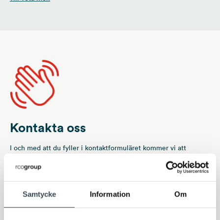
Kontakta oss
I och med att du fyller i kontaktformuläret kommer vi att
registrera och behandla dina personuppgifter. För mer
information om hur vi behandlar dina personuppgifter se
vår
integritetspolicy
.
Ämne
*
Samtycke
Information
Om