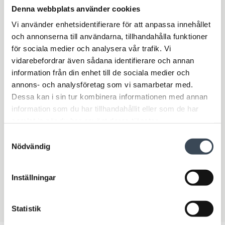
Namn
Denna webbplats använder cookies
Vi använder enhetsidentifierare för att anpassa innehållet
och annonserna till användarna, tillhandahålla funktioner
Email
*
för sociala medier och analysera vår trafik. Vi
vidarebefordrar även sådana identifierare och annan
information från din enhet till de sociala medier och
Telefonnummer
annons- och analysföretag som vi samarbetar med.
Dessa kan i sin tur kombinera informationen med annan
information som du har tillhandahållit eller som de har
Meddelande
samlat in när du har använt deras tjänster.
Samtyckesval
Nödvändig
Inställningar
Skicka
Statistik