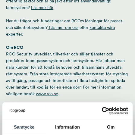
offentlig sektor och är på jakt efter ett användarvänligt
larmsystem?
Läs mer här
Har du frågor och funderingar om RCO:s lösningar för passer-
och säkerhetssystem?
Läs mer om oss
eller
kontakta våra
experter.
Om RCO
RCO Security utvecklar, tillverkar och säljer tjänster och
produkter inom passersystem och larmsystem. Här jobbar man
nära kunden för att förstå behoven och tillsammans utveckla
rätt system. Från stora integrerade säkerhetssystem för styrning
av tillgång, passage och inbrottslarm i flera fastigheter spridda
över landet, till kodlås för en enda dörr. För mer information
vänligen besök
www.rco.se
.
Prenumera på vårt nyhetsbrev
Samtycke
Information
Om