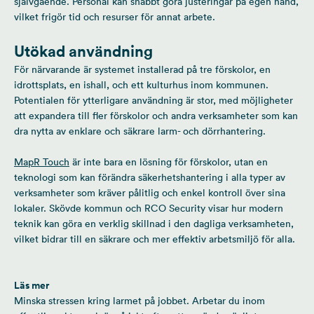
självgående. Personal kan snabbt göra justeringar på egen hand,
vilket frigör tid och resurser för annat arbete.
Utökad användning
För närvarande är systemet installerad på tre förskolor, en
idrottsplats, en ishall, och ett kulturhus inom kommunen.
Potentialen för ytterligare användning är stor, med möjligheter
att expandera till fler förskolor och andra verksamheter som kan
dra nytta av enklare och säkrare larm- och dörrhantering.
MapR Touch
är inte bara en lösning för förskolor, utan en
teknologi som kan förändra säkerhetshantering i alla typer av
verksamheter som kräver pålitlig och enkel kontroll över sina
lokaler. Skövde kommun och RCO Security visar hur modern
teknik kan göra en verklig skillnad i den dagliga verksamheten,
vilket bidrar till en säkrare och mer effektiv arbetsmiljö för alla.
Läs mer
Minska stressen kring larmet på jobbet. Arbetar du inom