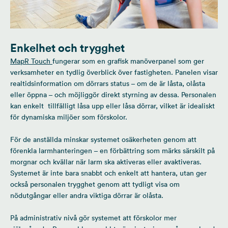
Enkelhet och trygghet
MapR Touch
fungerar som en grafisk manöverpanel som ger
verksamheter en tydlig överblick över fastigheten. Panelen visar
realtidsinformation om dörrars status – om de är låsta, olåsta
eller öppna – och möjliggör direkt styrning av dessa. Personalen
kan enkelt tillfälligt låsa upp eller låsa dörrar, vilket är idealiskt
för dynamiska miljöer som förskolor.
För de anställda minskar systemet osäkerheten genom att
förenkla larmhanteringen – en förbättring som märks särskilt på
morgnar och kvällar när larm ska aktiveras eller avaktiveras.
Systemet är inte bara snabbt och enkelt att hantera, utan ger
också personalen trygghet genom att tydligt visa om
nödutgångar eller andra viktiga dörrar är olåsta.
På administrativ nivå gör systemet att förskolor mer