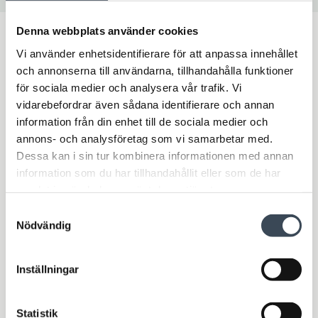
Denna webbplats använder cookies
Vi använder enhetsidentifierare för att anpassa innehållet
och annonserna till användarna, tillhandahålla funktioner
för sociala medier och analysera vår trafik. Vi
vidarebefordrar även sådana identifierare och annan
information från din enhet till de sociala medier och
annons- och analysföretag som vi samarbetar med.
Kontakta oss
Dessa kan i sin tur kombinera informationen med annan
information som du har tillhandahållit eller som de har
I och med att du fyller i kontaktformuläret kommer vi att
samlat in när du har använt deras tjänster.
registrera och behandla dina personuppgifter. För mer
Samtyckesval
information om hur vi behandlar dina personuppgifter se
Nödvändig
vår
integritetspolicy
.
Ämne
*
Inställningar
Namn
Statistik